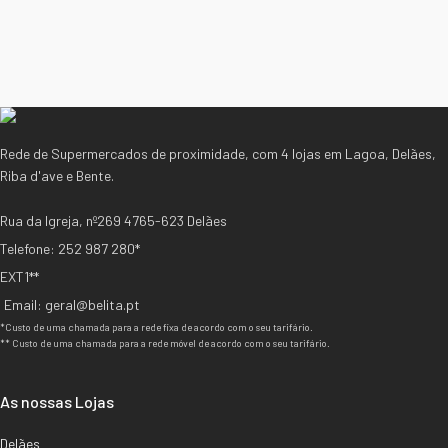
Rede de Supermercados de proximidade, com 4 lojas em Lagoa, Delães,
Riba d'ave e Bente.
Rua da Igreja, nº269 4765-623 Delães
Telefone: 252 987 280*
EXT1**
Email: geral@belita.pt
*Custo de uma chamada para a rede fixa de acordo com o seu tarifário.
** Custo de uma chamada para a rede móvel de acordo com o seu tarifário.
As nossas Lojas
Delães