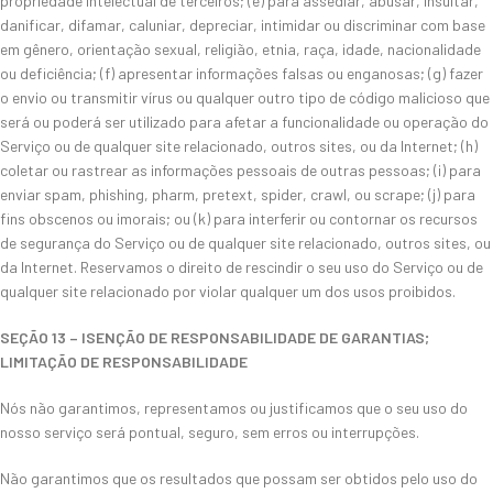
propriedade intelectual de terceiros; (e) para assediar, abusar, insultar,
danificar, difamar, caluniar, depreciar, intimidar ou discriminar com base
em gênero, orientação sexual, religião, etnia, raça, idade, nacionalidade
ou deficiência; (f) apresentar informações falsas ou enganosas; (g) fazer
o envio ou transmitir vírus ou qualquer outro tipo de código malicioso que
será ou poderá ser utilizado para afetar a funcionalidade ou operação do
Serviço ou de qualquer site relacionado, outros sites, ou da Internet; (h)
coletar ou rastrear as informações pessoais de outras pessoas; (i) para
enviar spam, phishing, pharm, pretext, spider, crawl, ou scrape; (j) para
fins obscenos ou imorais; ou (k) para interferir ou contornar os recursos
de segurança do Serviço ou de qualquer site relacionado, outros sites, ou
da Internet. Reservamos o direito de rescindir o seu uso do Serviço ou de
qualquer site relacionado por violar qualquer um dos usos proibidos.
SEÇÃO 13 – ISENÇÃO DE RESPONSABILIDADE DE GARANTIAS;
LIMITAÇÃO DE RESPONSABILIDADE
Nós não garantimos, representamos ou justificamos que o seu uso do
nosso serviço será pontual, seguro, sem erros ou interrupções.
Não garantimos que os resultados que possam ser obtidos pelo uso do