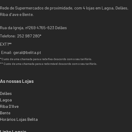
Rede de Supermercados de proximidade, com 4 lojas em Lagoa, Delães,
Riba d'ave e Bente.
Rua da Igreja, nº269 4765-623 Delães
Telefone: 252 987 280*
EXT1**
Email: geral@belita.pt
*Custo de uma chamada para a rede fixa de acordo com o seu tarifário.
** Custo de uma chamada para a rede móvel de acordo com o seu tarifário.
As nossas Lojas
Delães
Lagoa
Riba D'Ave
Bente
Horários Lojas Belita
Links Legais