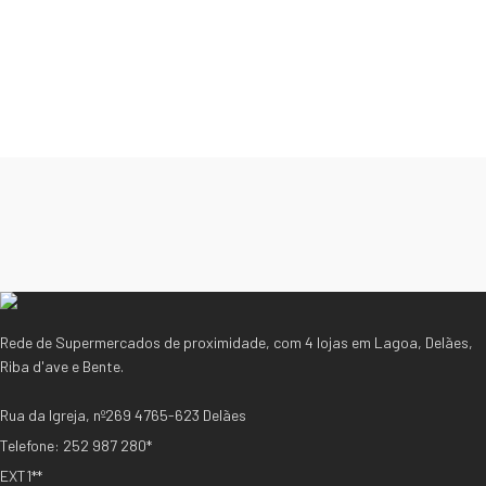
Rede de Supermercados de proximidade, com 4 lojas em Lagoa, Delães,
Riba d'ave e Bente.
Rua da Igreja, nº269 4765-623 Delães
Telefone: 252 987 280*
EXT1**