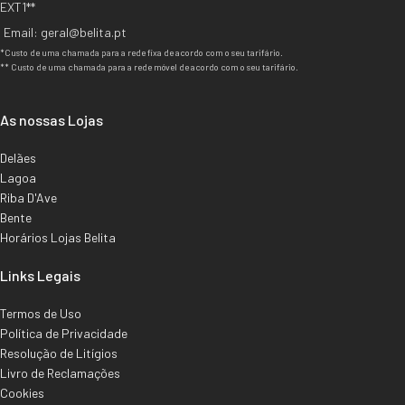
EXT1**
Email: geral@belita.pt
*Custo de uma chamada para a rede fixa de acordo com o seu tarifário.
** Custo de uma chamada para a rede móvel de acordo com o seu tarifário.
As nossas Lojas
Delães
Lagoa
Riba D'Ave
Bente
Horários Lojas Belita
Links Legais
Termos de Uso
Política de Privacidade
Resolução de Litígios
Livro de Reclamações
Cookies