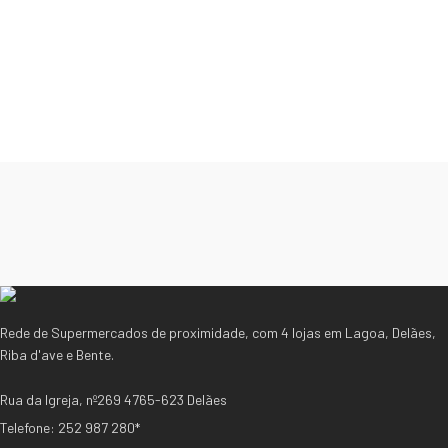
Rede de Supermercados de proximidade, com 4 lojas em Lagoa, Delães,
Riba d'ave e Bente.
Rua da Igreja, nº269 4765-623 Delães
Telefone: 252 987 280*