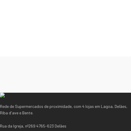
Rede de Supermercados de proximidade, com 4 lojas em Lagoa, Delães,
Riba d'ave e Bente.
Rua da Igreja, nº269 4765-623 Delães