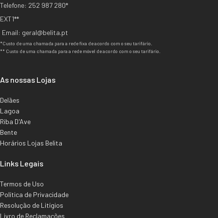
Telefone: 252 987 280*
EXT1**
Email: geral@belita.pt
*Custo de uma chamada para a rede fixa de acordo com o seu tarifário.
** Custo de uma chamada para a rede móvel de acordo com o seu tarifário.
As nossas Lojas
Delães
Lagoa
Riba D'Ave
Bente
Horários Lojas Belita
Links Legais
Termos de Uso
Política de Privacidade
Resolução de Litígios
Livro de Reclamações