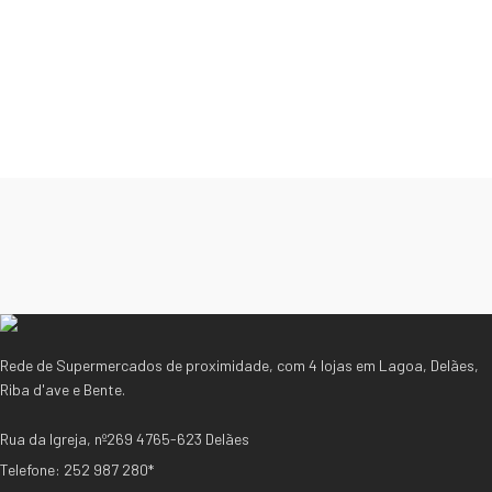
Rede de Supermercados de proximidade, com 4 lojas em Lagoa, Delães,
Riba d'ave e Bente.
Rua da Igreja, nº269 4765-623 Delães
Telefone: 252 987 280*