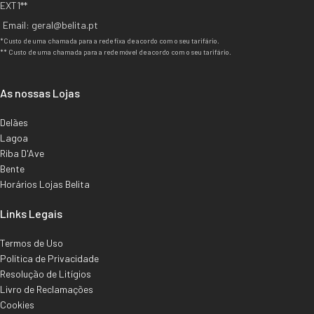
EXT1**
Email: geral@belita.pt
*Custo de uma chamada para a rede fixa de acordo com o seu tarifário.
** Custo de uma chamada para a rede móvel de acordo com o seu tarifário.
As nossas Lojas
Delães
Lagoa
Riba D'Ave
Bente
Horários Lojas Belita
Links Legais
Termos de Uso
Política de Privacidade
Resolução de Litígios
Livro de Reclamações
Cookies