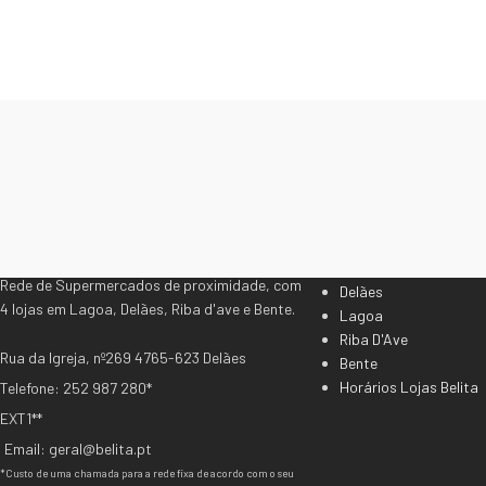
As nossas Lojas
Rede de Supermercados de proximidade, com
Delães
4 lojas em Lagoa, Delães, Riba d'ave e Bente.
Lagoa
Riba D'Ave
Rua da Igreja, nº269 4765-623 Delães
Bente
Horários Lojas Belita
Telefone: 252 987 280*
EXT1**
Email: geral@belita.pt
*Custo de uma chamada para a rede fixa de acordo com o seu