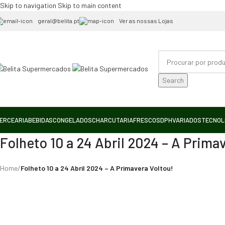
Skip to navigation
Skip to main content
geral@belita.pt
Ver as nossas Lojas
Search
ERCEARIA
BEBIDAS
CONGELADOS
CHARCUTARIA
FRESCOS
DPH
VARIADOS
TECNOL
Folheto 10 a 24 Abril 2024 – A Prima
Home
/
Folheto 10 a 24 Abril 2024 – A Primavera Voltou!